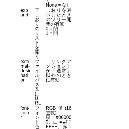
く
None = なし
exp
子
しおりを表
and
し
示したとき
お
のツリー開
り
閉の有無
の
0 = 閉
リ
1 = 開
ス
ト
を
開
く
exte
フ
［リンクア
rnal-
ァ
クション］
desti
イ
が「通常」
nati
ル
以外のとき
on
パ
に有効
ス
又
は
U
RL
font-
フ
RGB値(16
colo
ォ
進数)
r
ン
黒 = #00000
ト
0、白 = #FF
色
FFFF、赤 =