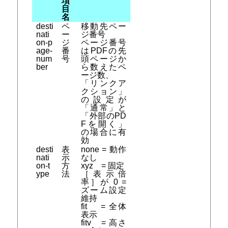
項
目
名
desti
ペ
移動先ペー
nati
ー
ジ番号
on-p
ジ
ページ番号
age-
番
はPDFの先
num
号
頭ページか
ber
ら数えたペ
ージ数、
「リンクア
クション」
の設定が
「通常」と
「外部のPD
Fを開く」
の場合に有
効
desti
表
none = 動作
nati
示
なし
on-t
方
xyz = 固定
ype
法
［表示倍
率］が 0 =
ズーム設定
維持
fit = 全体
表示
fitv = 高さ