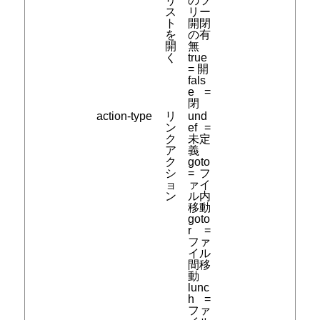
リ
のツ
ス
リー
ト
開閉
を
の有
開
無
く
true
= 開
fals
e =
閉
action-type
リ
und
ン
ef =
ク
未定
ア
義
ク
goto
シ
= フ
ョ
ァイ
ン
ル内
移動
goto
r =
ファ
イル
間移
動
lunc
h =
ファ