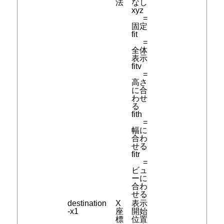
法
なし
xyz
=
固定
fit
=
全体
表示
fitv
=
高さ
に合
わせ
る
fith
=
幅に
合わ
せる
fitr
=
ビュ
ーに
合わ
せる
destination
X
表示
-x1
座
開始
標
位置