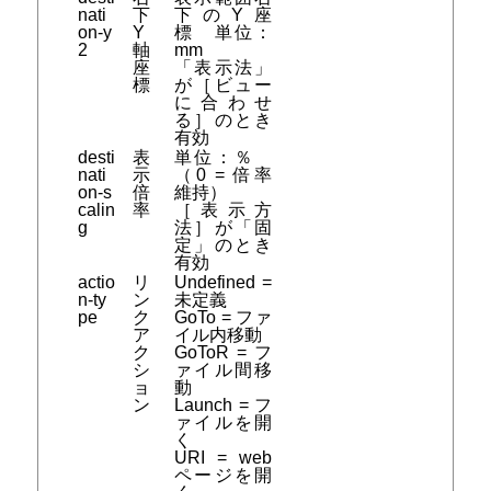
nati
下
下のY座
on-y
Y
標 単位：
2
軸
mm
座
「表示法」
標
が［ビュー
に合わせ
る］のとき
有効
desti
表
単位：％
nati
示
（0 = 倍率
on-s
倍
維持）
calin
率
［表示方
g
法］が「固
定」のとき
有効
actio
リ
Undefined =
n-ty
ン
未定義
pe
ク
GoTo = ファ
ア
イル内移動
ク
GoToR = フ
シ
ァイル間移
ョ
動
ン
Launch = フ
ァイルを開
く
URI = web
ページを開