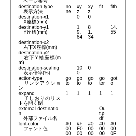
ページ番号
destination-type
no
xy
xy
fit
fith
表示方法
ne
z
z
destination-x1
0
0
X座標(mm)
destination-y1
1
8
14.
Y座標(mm)
9.
1.
55
84
34
destination-x2
右下X座標(mm)
destination-y2
右下Y軸座標(m
m)
destination-scaling
10
0
表示倍率(%)
0
action-type
go
go
go
go
got
リンクアクショ
to
to
to
tor
o
ン
expand
1
1
1
1
1
子しおりのリス
トを開く閉
external-destinatio
Ou
n
t.p
外部ファイル名
df
font-color
#0
#F
#0
#0
#0
フォント色
00
F0
00
00
00
00
00
00
00
0F