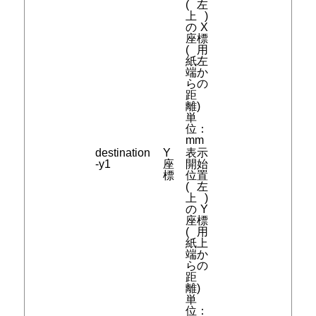
(左
上)
のX
座標
(用
紙左
端か
らの
距
離)
単
位：
mm
destination
Y
表示
-y1
座
開始
標
位置
(左
上)
のY
座標
(用
紙上
端か
らの
距
離)
単
位：