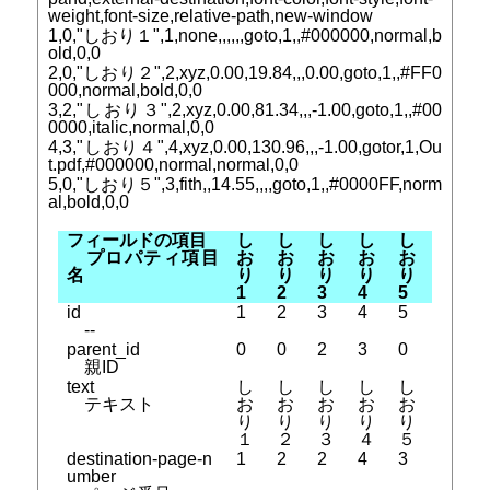
weight,font-size,relative-path,new-window
1,0,"しおり１",1,none,,,,,,goto,1,,#000000,normal,b
old,0,0
2,0,"しおり２",2,xyz,0.00,19.84,,,0.00,goto,1,,#FF0
000,normal,bold,0,0
3,2,"しおり３",2,xyz,0.00,81.34,,,-1.00,goto,1,,#00
0000,italic,normal,0,0
4,3,"しおり４",4,xyz,0.00,130.96,,,-1.00,gotor,1,Ou
t.pdf,#000000,normal,normal,0,0
5,0,"しおり５",3,fith,,14.55,,,,goto,1,,#0000FF,norm
al,bold,0,0
フィールドの項目
し
し
し
し
し
プロパティ項目
お
お
お
お
お
名
り
り
り
り
り
1
2
3
4
5
id
1
2
3
4
5
--
parent_id
0
0
2
3
0
親ID
text
し
し
し
し
し
テキスト
お
お
お
お
お
り
り
り
り
り
１
２
３
４
５
destination-page-n
1
2
2
4
3
umber