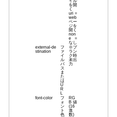
イル
を開
く
uri =
web
ペー
ジを
開く
non
e =
なし
external-de
フ
※ブ
stination
ァ
ラン
イ
ク時
ル
未出
パ
力
ス
ま
た
は
U
R
L
font-color
フ
RG
ォ
B値
ン
(16
ト
進
色
数)