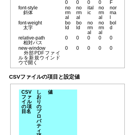
0
0
0
0
F
font-style
no
no
ital
no
nor
斜体
rm
rm
ic
rm
ma
al
al
al
l
font-weight
bo
bo
no
no
bol
太字
ld
ld
rm
rm
d
al
al
relative-path
0
0
0
0
0
相対パス
new-window
0
0
0
0
0
外部PDFファイ
ルを新規ウインド
ウで開く
CSVファイルの項目と設定値
CSV
し
値
ファ
お
イル
り
の項
の
目名
プ
ロ
パ
テ
ィ