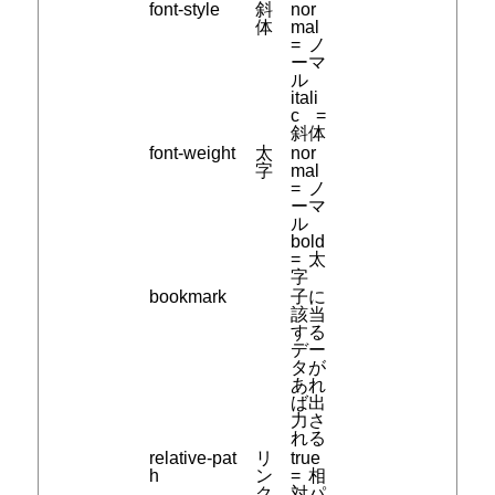
font-style
斜
nor
体
mal
= ノ
ーマ
ル
itali
c =
斜体
font-weight
太
nor
字
mal
= ノ
ーマ
ル
bold
= 太
字
bookmark
子に
該当
する
デー
タが
あれ
ば出
力さ
れる
relative-pat
リ
true
h
ン
= 相
ク
対パ