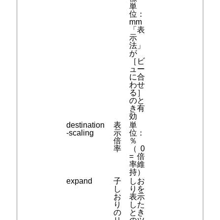
単
位：
mm
「表
示
法」
が
［ビ
ュー
に合
わせ
る］
のと
き有
効
destination
表
単
-scaling
示
位：
倍
％
率
（0
= 倍
率維
持）
expand
子
しお
し
りを
お
表示
り
した
の
とき