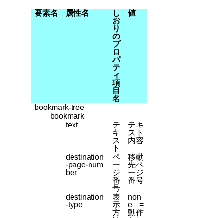
要素名
属性名
し
値
お
り
の
プ
ロ
パ
テ
ィ
項
目
名
bookmark-tree
bookmark
text
テ
テキ
キ
スト
ス
内容
ト
destination
ペ
移動
-page-num
ー
先ペ
ber
ジ
ージ
番
番号
号
destination
表
non
-type
示
e =
方
動作