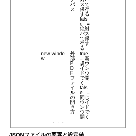
パ
スで
ス
保存
する
fals
e =
絶対
パス
で保
存す
る
new-windo
外
true
w
部
= 新
P
規ウ
D
イン
F
ドウ
フ
で開
ァ
く
イ
fals
ル
e =
の
同じ
開
ウイ
き
ンド
方
ウで
開く
・・・
JSONファイルの要素と設定値