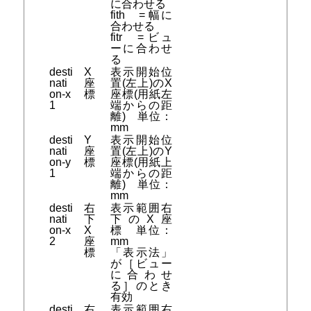
に合わせる
fith = 幅に
合わせる
fitr = ビュ
ーに合わせ
る
desti
X
表示開始位
nati
座
置(左上)のX
on-x
標
座標(用紙左
1
端からの距
離) 単位：
mm
desti
Y
表示開始位
nati
座
置(左上)のY
on-y
標
座標(用紙上
1
端からの距
離) 単位：
mm
desti
右
表示範囲右
nati
下
下のX座
on-x
X
標 単位：
2
座
mm
標
「表示法」
が［ビュー
に合わせ
る］のとき
有効
desti
右
表示範囲右