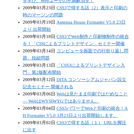
を学び、Webユーザの不満解消を！
2009年03月23日
CSS3で得する話（2）表示と印刷の
時のマージンの問題
2009年03月19日
Antenna House Formatter V5.0 23日
より 出荷開始
2009年03月18日
CSS3でWeb制作と印刷物制作の統合
を！「CSSによるプリントデザイン」セミナー開催
2009年03月14日
コンピュータ画面での行折り返し問
題、段組問題
2009年03月13日
「CSS3によるプリントデザイン入
門」第2版配布開始
2009年03月12日
DITA コンソーシアムジャパン設立
記念セミナー 開催される
2009年03月06日
Webは見たまま印刷ではだめなこと
— WebはWYSIWYGではありません。
2009年03月04日
CSS3パワーでWebと印刷の統合！A
H Formatter V5.0 3月23日より出荷開始します。
2009年03月02日
CSS3で得する話（１） URLを脚注
に出す