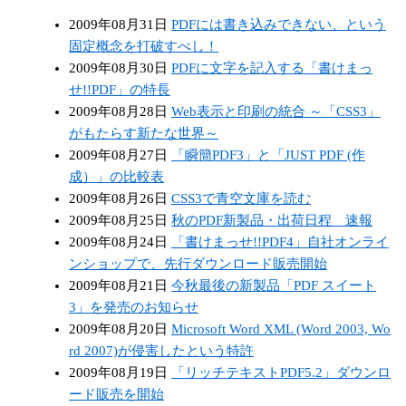
2009年08月31日
PDFには書き込みできない、という
固定概念を打破すべし！
2009年08月30日
PDFに文字を記入する「書けまっ
せ!!PDF」の特長
2009年08月28日
Web表示と印刷の統合 ～「CSS3」
がもたらす新たな世界～
2009年08月27日
「瞬簡PDF3」と「JUST PDF (作
成）」の比較表
2009年08月26日
CSS3で青空文庫を読む
2009年08月25日
秋のPDF新製品・出荷日程 速報
2009年08月24日
「書けまっせ!!PDF4」自社オンライ
ンショップで、先行ダウンロード販売開始
2009年08月21日
今秋最後の新製品「PDF スイート
3」を発売のお知らせ
2009年08月20日
Microsoft Word XML (Word 2003, Wo
rd 2007)が侵害したという特許
2009年08月19日
「リッチテキストPDF5.2」ダウンロ
ード販売を開始