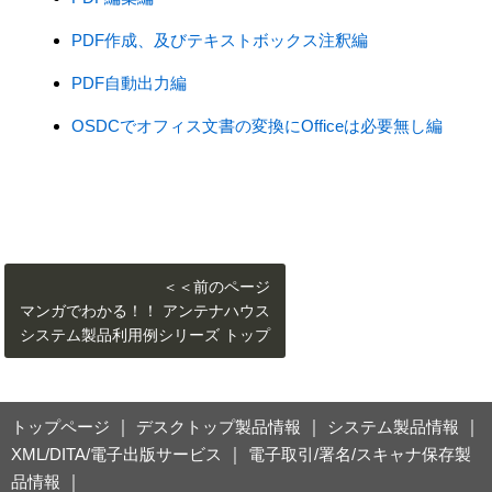
PDF作成、及びテキストボックス注釈編
PDF自動出力編
OSDCでオフィス文書の変換にOfficeは必要無し編
＜＜前のページ
マンガでわかる！！ アンテナハウス
システム製品利用例シリーズ トップ
トップページ
｜
デスクトップ製品情報
｜
システム製品情報
｜
XML/DITA/電子出版サービス
｜
電子取引/署名/スキャナ保存製
品情報
｜