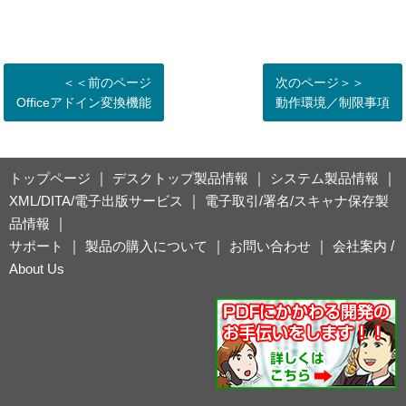
＜＜前のページ
次のページ＞＞
Officeアドイン変換機能
動作環境／制限事項
トップページ
｜
デスクトップ製品情報
｜
システム製品情報
｜
XML/DITA/電子出版サービス
｜
電子取引/署名/スキャナ保存製
品情報
｜
サポート
｜
製品の購入について
｜
お問い合わせ
｜
会社案内
/
About Us